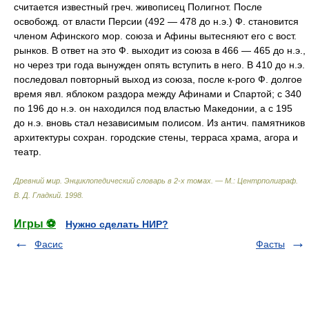
считается известный греч. живописец Полигнот. После
освобожд. от власти Персии (492 — 478 до н.э.) Ф. становится
членом Афинского мор. союза и Афины вытесняют его с вост.
рынков. В ответ на это Ф. выходит из союза в 466 — 465 до н.э.,
но через три года вынужден опять вступить в него. В 410 до н.э.
последовал повторный выход из союза, после к-рого Ф. долгое
время явл. яблоком раздора между Афинами и Спартой; с 340
по 196 до н.э. он находился под властью Македонии, а с 195
до н.э. вновь стал независимым полисом. Из антич. памятников
архитектуры сохран. городские стены, терраса храма, агора и
театр.
Древний мир. Энциклопедический словарь в 2-х томах. — М.: Центрполиграф
.
В. Д. Гладкий
.
1998
.
Игры ⚽
Нужно сделать НИР?
Фасис
Фасты