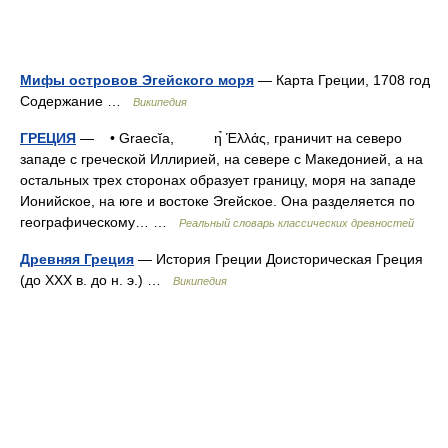
Мифы островов Эгейского моря
— Карта Греции, 1708 год
Содержание …
Википедия
ГРЕЦИЯ
— • Graecĭa, η̉ Έλλάς, граничит на северо
западе с греческой Иллирией, на севере с Македонией, а на
остальных трех сторонах образует границу, моря на западе
Ионийское, на юге и востоке Эгейское. Она разделяется по
географическому… …
Реальный словарь классических древностей
Древняя Греция
— История Греции Доисторическая Греция
(до XXX в. до н. э.) …
Википедия