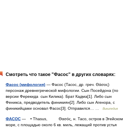
Смотреть что такое "Фасос" в других словарях:
Фасос (мифология)
— Фасос (Тасос, др. греч. Θάσος)
персонаж древнегреческой мифологии. Сын Посейдона (по
версии Ферекида сын Килика). Брат Кадма[1]. Либо сын
Феникса, предводитель финикиян[2]. Либо сын Агенора, с
финикийцами основал Фасос[3]. Отправился… …
Википедия
ФАСОС
— • Thasus, Θασός, н. Тасо, остров в Эгейском
море, с площадью около 6 кв. миль, лежащий против устья