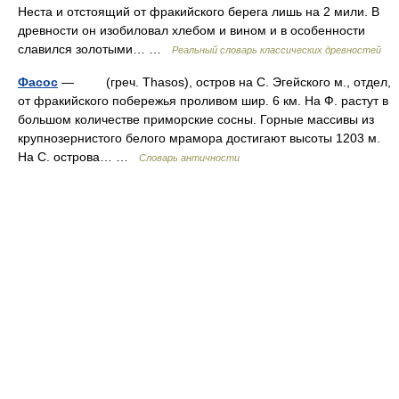
Неста и отстоящий от фракийского берега лишь на 2 мили. В
древности он изобиловал хлебом и вином и в особенности
славился золотыми… …
Реальный словарь классических древностей
Фасос
— (греч. Thasos), остров на С. Эгейского м., отдел,
от фракийского побережья проливом шир. 6 км. На Ф. растут в
большом количестве приморские сосны. Горные массивы из
крупнозернистого белого мрамора достигают высоты 1203 м.
На С. острова… …
Словарь античности