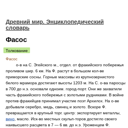
Древний мир. Энциклопедический
словарь
Фасос
Толкование
Фасос
о-в на С. Эгейского м., отдел. от фракийского побережья
проливом шир. 6 км. На Ф. растут в большом кол-ве
приморские сосны. Горные массивы из крупнозернистого
белого мрамора достигают высоты 1203 м. На С. о-ва паросцы
в 700 до н.э. основали одноим. город-порт. Они же захватили
часть фракийского побережья с золотыми рудниками. В войне
против фракийцев принимал участие поэт Архилох. На о-ве
добывали серебро, медь, свинец и золото. Вскоре Ф.
превращается в крупный торг. центр: экспортирует металлы,
вино
, масло. Иск-во местных скульп-торов достигло своего
наивысшего расцвета в 7 — 6 вв. до н.э. Уроженцем Ф.