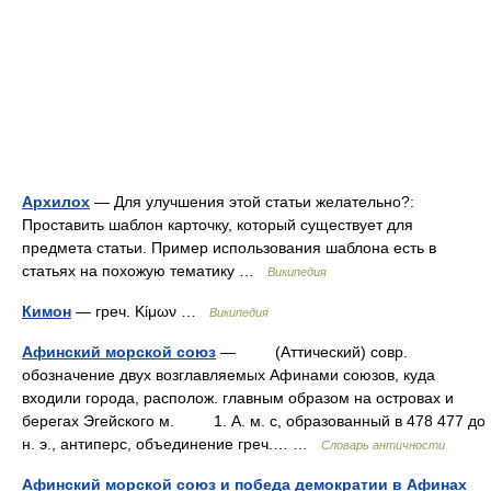
Архилох
— Для улучшения этой статьи желательно?:
Проставить шаблон карточку, который существует для
предмета статьи. Пример использования шаблона есть в
статьях на похожую тематику …
Википедия
Кимон
— греч. Κίμων …
Википедия
Афинский морской союз
— (Аттический) совр.
обозначение двух возглавляемых Афинами союзов, куда
входили города, располож. главным образом на островах и
берегах Эгейского м. 1. А. м. с, образованный в 478 477 до
н. э., антиперс, объединение греч.… …
Словарь античности
Афинский морской союз и победа демократии в Афинах